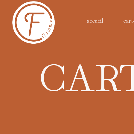
accueil
car
CAR