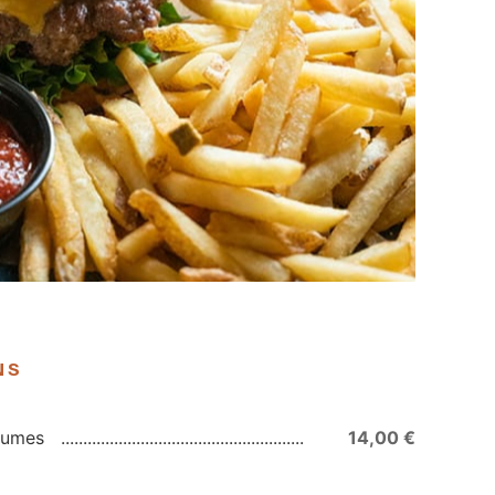
NS
égumes
14,00 €