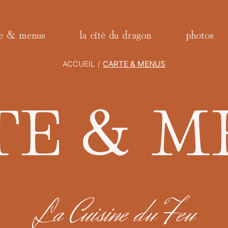
te & menus
la cité du dragon
photos
ACCUEIL
CARTE & MENUS
TE & M
La Cuisine du Feu